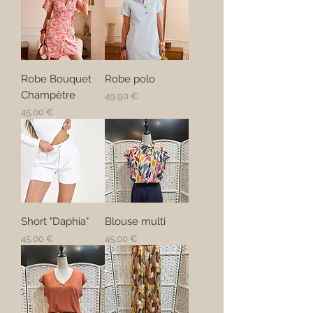
Robe Bouquet
Robe polo
Champêtre
Prix
49,90 €
Prix
45,00 €
Short "Daphia"
Blouse multi
Prix
Prix
45,00 €
45,00 €