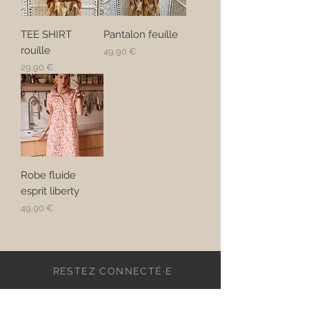
TEE SHIRT
Pantalon feuille
rouille
Prix
49,90 €
Prix
29,90 €
Robe fluide
esprit liberty
Prix
49,90 €
RESTEZ CONNECTÉ·E